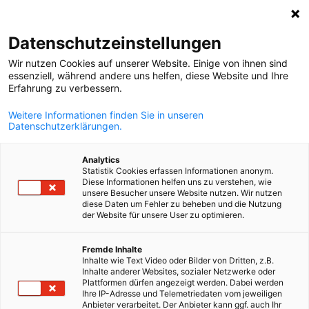
Suche öffnen
Navi
Ein
Deutsches Büro zur Förderung
Datenschutzeinstellungen
Wir nutzen Cookies auf unserer Website. Einige von ihnen sind
essenziell, während andere uns helfen, diese Website und Ihre
Erfahrung zu verbessern.
Weitere Informationen finden Sie in unseren
Datenschutzerklärungen.
Analytics
Statistik Cookies erfassen Informationen anonym.
Diese Informationen helfen uns zu verstehen, wie
unsere Besucher unsere Website nutzen. Wir nutzen
diese Daten um Fehler zu beheben und die Nutzung
der Website für unsere User zu optimieren.
Vermittlung von
German
Fremde Inhalte
Erstellung von Marktstudien
Geschäfts- und Delegationsreisen
Inhalte wie Text Video oder Bilder von Dritten, z.B.
Geschäftspartnern
Inhalte anderer Websites, sozialer Netzwerke oder
Plattformen dürfen angezeigt werden. Dabei werden
Die Delegation Kuba erstellt Marktstudien nach dem von
Die Delegation Kuba organisiert und führt bundesgeförderte
Ihre IP-Adresse und Telemetriedaten vom jeweiligen
Wir unterstützen Sie bei der Suche nach potenziellen
Anbieter verarbeitet. Der Anbieter kann ggf. auch Ihr