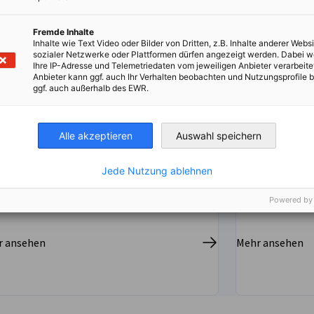
Fremde Inhalte
Inhalte wie Text Video oder Bilder von Dritten, z.B. Inhalte anderer Websi
sozialer Netzwerke oder Plattformen dürfen angezeigt werden. Dabei 
Ihre IP-Adresse und Telemetriedaten vom jeweiligen Anbieter verarbeite
Geschäfts- und Delegationsreisen
Organisat
Anbieter kann ggf. auch Ihr Verhalten beobachten und Nutzungsprofile b
Veranstal
ggf. auch außerhalb des EWR.
ie Delegation Kuba organisiert und führt
bundesgeförderte Geschäftsreisen durch.
In regelmäß
wir sektorie
Alle akzeptieren
Auswahl speichern
Themen.
Jede Nutzung ablehnen
Powered by
r ansehen
Mehr ansehen
irtschaft und Energie