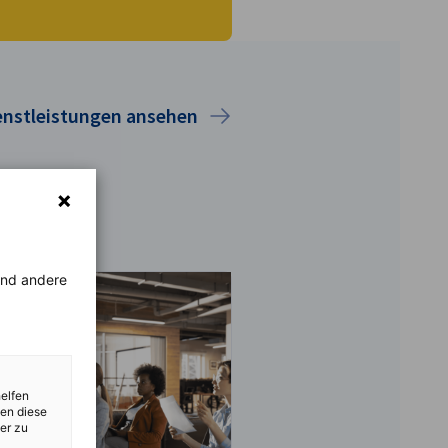
ienstleistungen ansehen
rend andere
helfen
zen diese
er zu