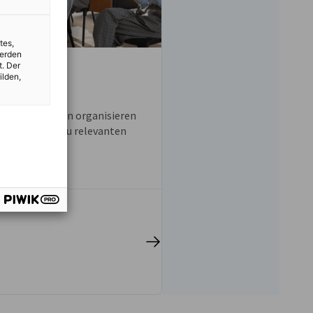
tes,
werden
t. Der
ion von
ilden,
tungen
igen Abständen organisieren
lle Fachforen zu relevanten