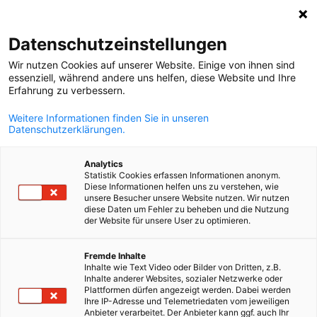
Suche öffnen
Navi
Ein
Events
Datenschutzeinstellungen
Wir nutzen Cookies auf unserer Website. Einige von ihnen sind
Hier finden Sie alle unseren aktuellen Events,
essenziell, während andere uns helfen, diese Website und Ihre
Erfahrung zu verbessern.
Delegationsreisen und weitere, wichtige Termine.
Weitere Informationen finden Sie in unseren
Datenschutzerklärungen.
Analytics
Statistik Cookies erfassen Informationen anonym.
Filter und Sortierung anzeigen
Filteroptionen wurden erfolgreich aktualisiert
Diese Informationen helfen uns zu verstehen, wie
unsere Besucher unsere Website nutzen. Wir nutzen
diese Daten um Fehler zu beheben und die Nutzung
der Website für unsere User zu optimieren.
German
Derzeit sind keine Veranstaltungen geplant.
Fremde Inhalte
Inhalte wie Text Video oder Bilder von Dritten, z.B.
Schauen Sie bald wieder vorbei, um neue
Inhalte anderer Websites, sozialer Netzwerke oder
Veranstaltungen zu sehen!
Plattformen dürfen angezeigt werden. Dabei werden
Ihre IP-Adresse und Telemetriedaten vom jeweiligen
Anbieter verarbeitet. Der Anbieter kann ggf. auch Ihr