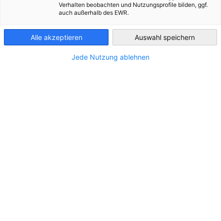
Verhalten beobachten und Nutzungsprofile bilden, ggf.
auch außerhalb des EWR.
Cuba
Alle akzeptieren
Auswahl speichern
Jede Nutzung ablehnen
Partner
Bundesministerium für Wirtschaft und Ene
Deutsche
Industrie- und Handelskammer
AHK.de
Germany Trade & Invest